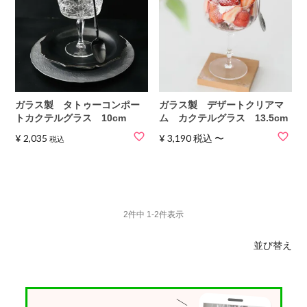
ガラス製 タトゥーコンポー
ガラス製 デザートクリアマ
トカクテルグラス 10cm
ム カクテルグラス 13.5cm
¥
2,035
¥
3,190
税込
〜
税込
2
件中
1
-
2
件表示
並び替え