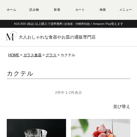
¥16,500
以上購入で送料無料
/ Amazon Pay使えます
(税込)
(北海道・沖縄県別途)
大人おしゃれな食器やお皿の通販専門店
HOME
ガラス食器
グラス
カクテル
カクテル
2
件中
1
-
2
件表示
並び替え