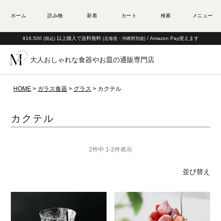
¥16,500
以上購入で送料無料
/ Amazon Pay使えます
(税込)
(北海道・沖縄県別途)
大人おしゃれな食器やお皿の通販専門店
HOME
ガラス食器
グラス
カクテル
カクテル
2
件中
1
-
2
件表示
並び替え