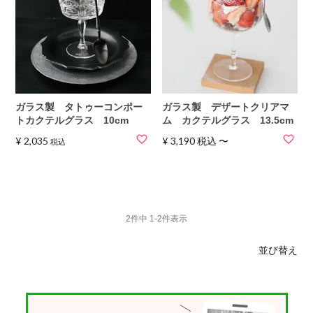
ガラス製 タトゥーコンポー
ガラス製 デザートクリアマ
トカクテルグラス 10cm
ム カクテルグラス 13.5cm
¥
2,035
¥
3,190
税込
〜
税込
2
件中
1
-
2
件表示
並び替え