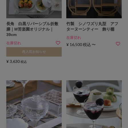
長角 白黒リバーシブル折敷
竹製 シノワズリ丸型 アフ
膳｜M苦楽園オリジナル｜
ターヌーンティー 飾り棚
39cm
在庫切れ
在庫切れ
¥
16,500
税込
〜
再入荷お知らせ
¥
3,630
税込