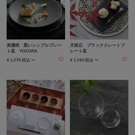
美濃焼 黒いシンプルプレー
天然石 ブラックスレートプ
ト皿 YOZORA
レート皿
¥
1,078
税込
〜
¥
1,540
税込
〜