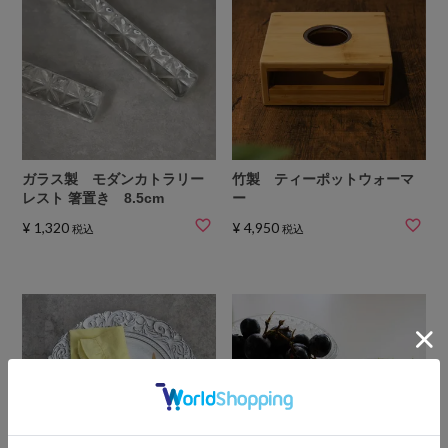
ガラス製 モダンカトラリー
竹製 ティーポットウォーマ
レスト 箸置き 8.5cm
ー
¥
1,320
¥
4,950
税込
税込