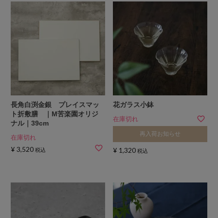
長角白渕金銀 プレイスマッ
花ガラス小鉢
ト折敷膳 ｜M苦楽園オリジ
在庫切れ
ナル｜39cm
再入荷お知らせ
在庫切れ
¥
3,520
¥
1,320
税込
税込