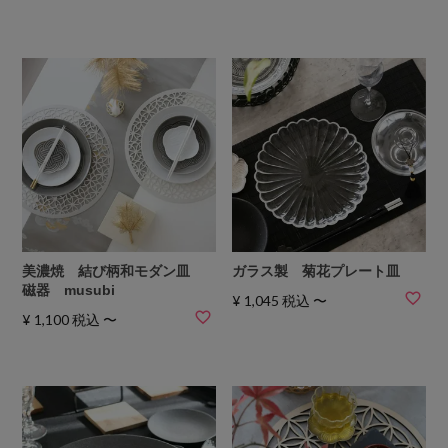
美濃焼 結び柄和モダン皿
ガラス製 菊花プレート皿
磁器 musubi
¥
1,045
税込
〜
¥
1,100
税込
〜