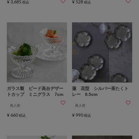
¥
3,685
¥
528
税込
税込
ガラス製 ビード高台デザー
蓮 花型 シルバー茶たくト
トカップ ミニグラス 7cm
レー 8.5cm
再入荷
再入荷
¥
660
¥
990
税込
税込