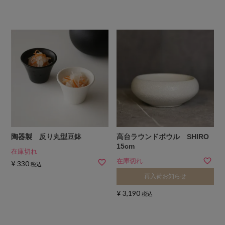
陶器製 反り丸型豆鉢
高台ラウンドボウル SHIRO
15cm
在庫切れ
在庫切れ
¥
330
税込
再入荷お知らせ
¥
3,190
税込