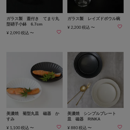
ガラス製 蓋付き てまり丸
ガラス製 レイズドボウル碗
型硝子小鉢 6.7cm
¥
2,200
税込
〜
¥
2,090
税込
〜
美濃焼 菊型丸皿 磁器 か
美濃焼 シンプルプレート
すみ
皿 磁器 RINKA
¥
1,100
税込
〜
¥
880
税込
〜