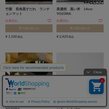
竹製 長角黒すだれ ランチ
美濃焼 黒い丼 14cm
ョンマット
YOZORA
在庫切れ
在庫切れ
再入荷お知らせ
再入荷お知らせ
¥
1,100
¥
2,420
税込
税込
美濃焼 黒いお茶碗 飯碗
ステンレス製 ライザースタ
YOZORA
ンド シルバー