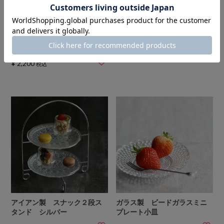
チャージャーアンダープレー
ガラス製 千代口ボウル浅小
ト ホワイトデコラティブ
鉢
36cm
¥
1,210
税込
〜
¥
2,200
税込
アイアン製 スナック２段ス
ガラス製 ビードガラスミニ
タンド シルバー
プレート小皿