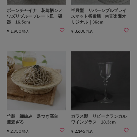
ボーンチャイナ 花鳥柄シノ
半月型 リバーシブルプレイ
ワズリブループレート皿 磁
スマット折敷膳｜M苦楽園オ
器 16.5cm
リジナル｜36cm
¥
1,980
¥
3,630
税込
税込
竹製 細編み 足つき高台
ガラス製 リビークラシカル
蕎麦ざる
ワイングラス 18.3cm
¥
2,750
¥
2,145
税込
税込