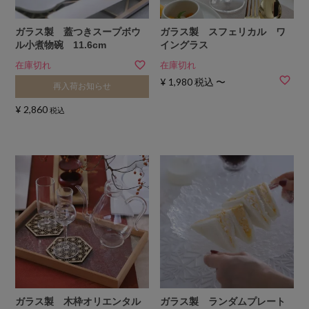
ガラス製 蓋つきスープボウ
ガラス製 スフェリカル ワ
ル小煮物碗 11.6cm
イングラス
在庫切れ
在庫切れ
¥
1,980
税込
〜
再入荷お知らせ
¥
2,860
税込
ガラス製 木枠オリエンタル
ガラス製 ランダムプレート