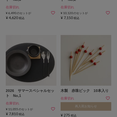
在庫切れ
在庫切れ
¥
6,490
¥
10,120
のセットが
のセットが
¥
4,620
¥
7,150
税込
税込
2026 サマースペシャルセッ
木製 赤珠ピック 10本入り
ト No,1
在庫切れ
在庫切れ
再入荷お知らせ
¥
11,055
のセットが
¥
7,810
税込
¥
275
税込