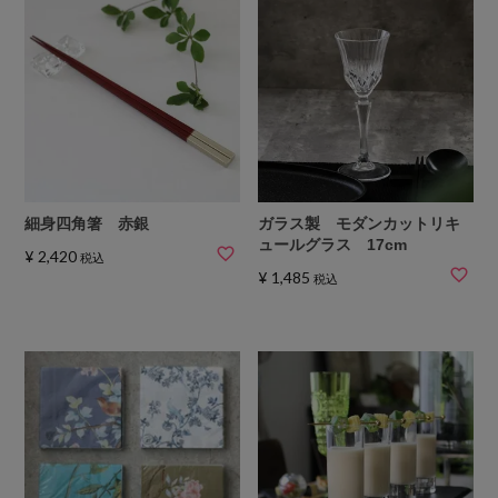
細身四角箸 赤銀
ガラス製 モダンカットリキ
ュールグラス 17cm
¥
2,420
税込
¥
1,485
税込