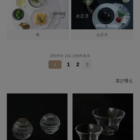
春
お正月
285
件中
201
-
285
件表示
1
2
3
並び替え