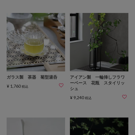
ガラス製 茶器 菊型湯呑
アイアン製 一輪挿しフラワ
ーベース 花瓶 スタイリッ
¥
1,760
税込
シュ
¥
9,240
税込