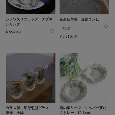
シノワズリブラック ナプキ
細身四角箸 金銀コンビ
ンリング
再入荷
¥
660
税込
¥
2,310
税込
ガラス製 細身菊型グラス
蓮の葉リーフ シルバー茶た
茶器 小鉢
くトレー 10.3cm