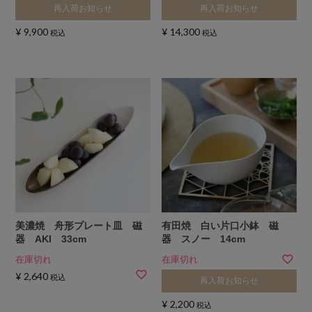
再入荷お知らせ
再入荷お知らせ
¥
9,900
¥
14,300
税込
税込
美濃焼 舟形プレート皿 磁
有田焼 白い片口小鉢 磁
器 AKI 33cm
器 スノー 14cm
在庫切れ
在庫切れ
¥
2,640
税込
再入荷お知らせ
¥
2,200
税込