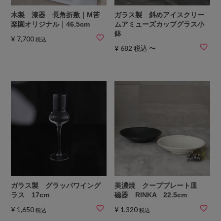
木製 漆器 長角折敷｜M苦
ガラス製 斜めアイスクリー
楽園オリジナル｜46.5cm
ムアミューズカップグラス小
鉢
¥
7,700
税込
¥
682
税込
〜
ガラス製 グラッパワイング
美濃焼 クーププレート皿
ラス 17cm
磁器 RINKA 22.5cm
¥
1,650
¥
1,320
税込
税込