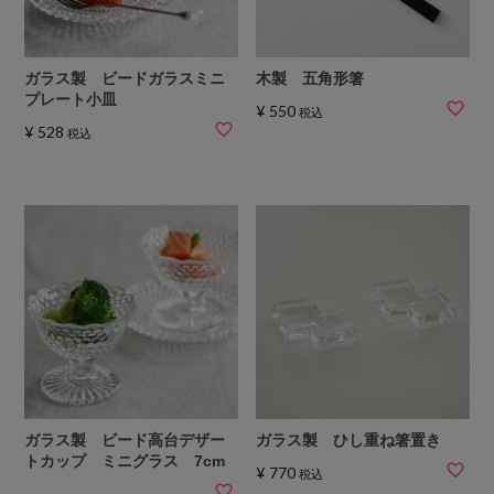
ガラス製 ビードガラスミニ
木製 五角形箸
プレート小皿
¥
550
税込
¥
528
税込
ガラス製 ビード高台デザー
ガラス製 ひし重ね箸置き
トカップ ミニグラス 7cm
¥
770
税込