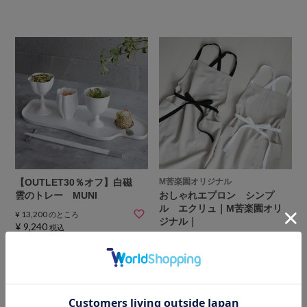
【OUTLET30％オフ】白磁
M苦楽園オリジナル
雲のトレー MUNI
おしゃれエプロン シンプ
ル エクリュ｜M苦楽園オリ
¥
13,200
のところ
ジナル｜
¥
9,240
税込
¥
12,100
税込