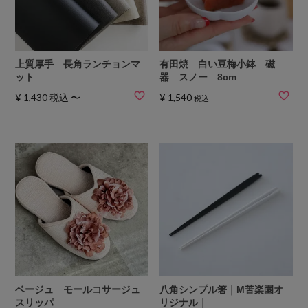
上質厚手 長角ランチョンマ
有田焼 白い豆梅小鉢 磁
ット
器 スノー 8cm
¥
1,430
税込
〜
¥
1,540
税込
ベージュ モールコサージュ
八角シンプル箸｜M苦楽園オ
スリッパ
リジナル｜