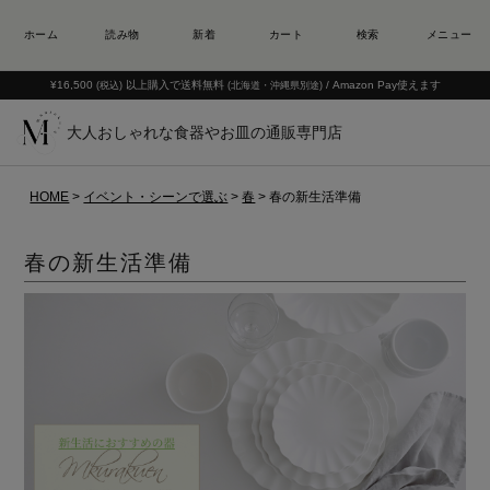
¥16,500
以上購入で送料無料
/ Amazon Pay使えます
(税込)
(北海道・沖縄県別途)
大人おしゃれな食器やお皿の通販専門店
HOME
イベント・シーンで選ぶ
春
春の新生活準備
春の新生活準備