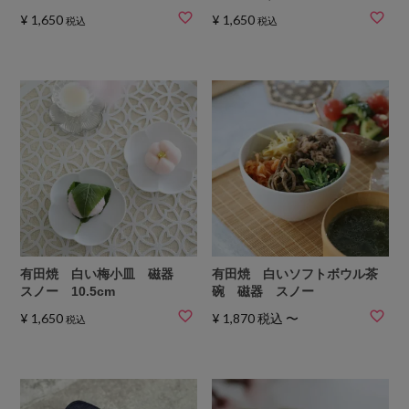
¥
1,650
¥
1,650
税込
税込
有田焼 白い梅小皿 磁器
有田焼 白いソフトボウル茶
スノー 10.5cm
碗 磁器 スノー
¥
1,650
¥
1,870
税込
〜
税込