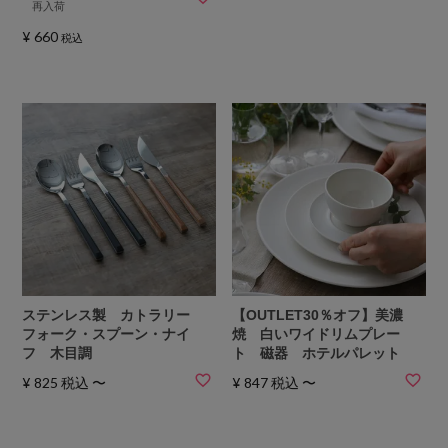
再入荷
¥
660
税込
ステンレス製 カトラリー
【OUTLET30％オフ】美濃
フォーク・スプーン・ナイ
焼 白いワイドリムプレー
フ 木目調
ト 磁器 ホテルパレット
¥
825
税込
〜
¥
847
税込
〜