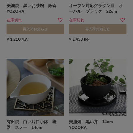
美濃焼 黒いお茶碗 飯碗
オーブン対応グラタン皿 オ
YOZORA
ーバル ブラック 22cm
在庫切れ
在庫切れ
再入荷お知らせ
再入荷お知らせ
¥
1,210
¥
1,430
税込
税込
有田焼 白い片口小鉢 磁
美濃焼 黒い丼 14cm
器 スノー 14cm
YOZORA