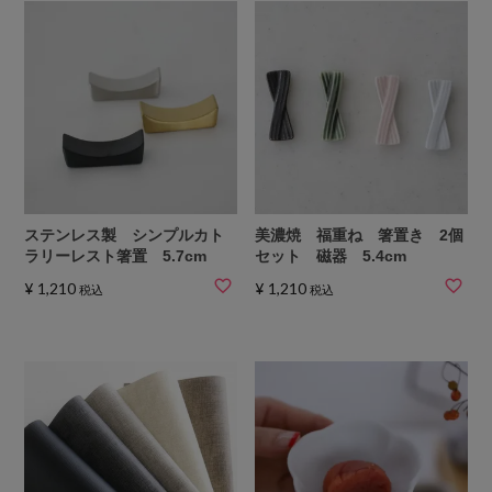
ステンレス製 シンプルカト
美濃焼 福重ね 箸置き 2個
ラリーレスト箸置 5.7cm
セット 磁器 5.4cm
¥
1,210
¥
1,210
税込
税込