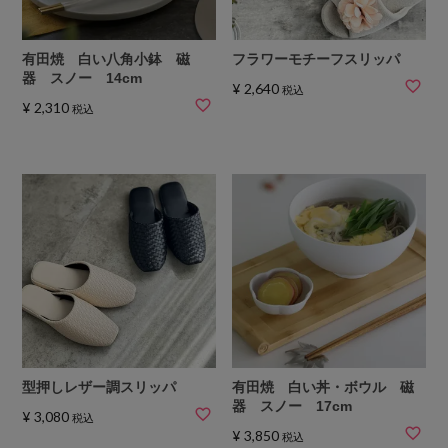
有田焼 白い八角小鉢 磁
フラワーモチーフスリッパ
器 スノー 14cm
¥
2,640
税込
¥
2,310
税込
型押しレザー調スリッパ
有田焼 白い丼・ボウル 磁
器 スノー 17cm
¥
3,080
税込
¥
3,850
税込