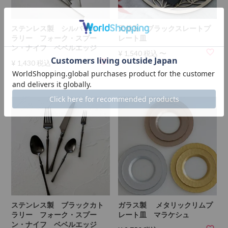
ステンレス製 シルバーカト
天然石 ブラックスレートプ
ラリー フォーク・スプー
レート皿
ン・ナイフ ベベルエッジ
¥
1,540
税込
〜
¥
1,430
税込
〜
ステンレス製 ブラックカト
ガラス製 メタリックリムプ
ラリー フォーク・スプー
レート皿 マラケシュ
ン・ナイフ ベベルエッジ