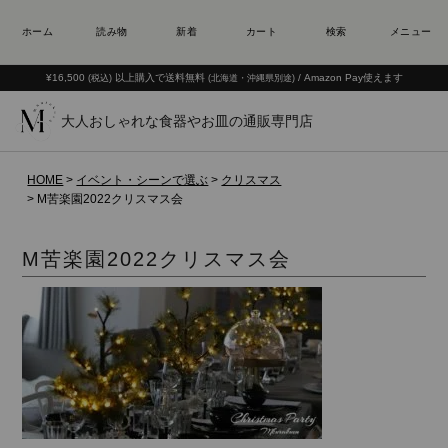
¥16,500
以上購入で送料無料
/ Amazon Pay使えます
(税込)
(北海道・沖縄県別途)
大人おしゃれな食器やお皿の通販専門店
HOME
イベント・シーンで選ぶ
クリスマス
M苦楽園2022クリスマス会
M苦楽園2022クリスマス会