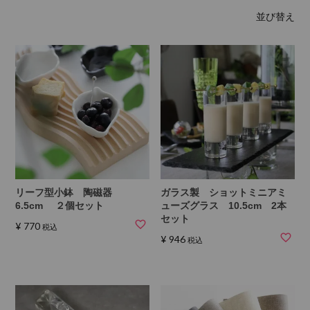
並び替え
リーフ型小鉢 陶磁器
ガラス製 ショットミニアミ
6.5cm ２個セット
ューズグラス 10.5cm 2本
セット
¥
770
税込
¥
946
税込