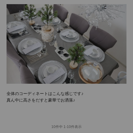
全体のコーディネートはこんな感じです♪
真ん中に高さをだすと豪華でお洒落♪
10
件中
1
-
10
件表示