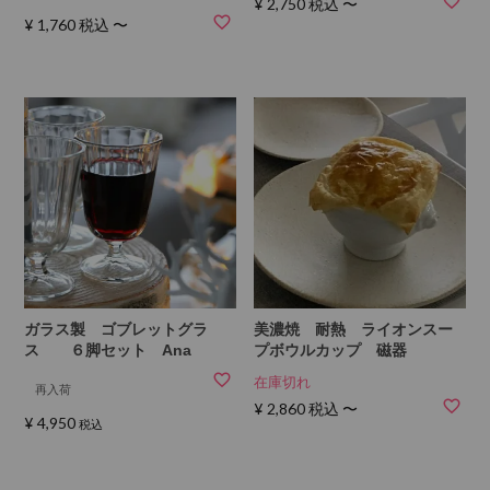
¥
2,750
税込
〜
¥
1,760
税込
〜
ガラス製 ゴブレットグラ
美濃焼 耐熱 ライオンスー
ス ６脚セット Ana
プボウルカップ 磁器
在庫切れ
再入荷
¥
2,860
税込
〜
¥
4,950
税込