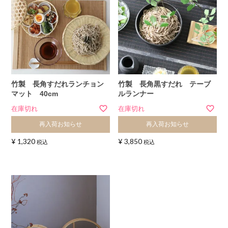
竹製 長角すだれランチョン
竹製 長角黒すだれ テーブ
マット 40cm
ルランナー
在庫切れ
在庫切れ
再入荷お知らせ
再入荷お知らせ
¥
1,320
¥
3,850
税込
税込