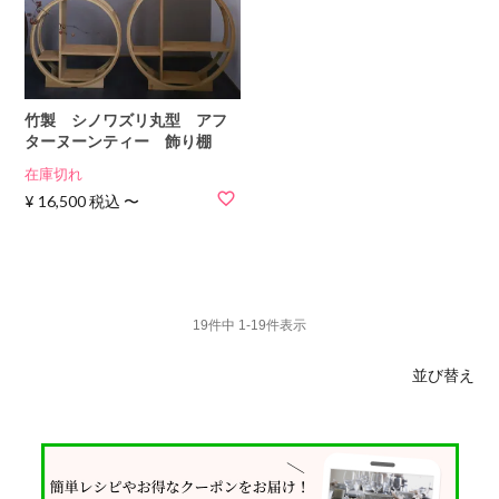
竹製 シノワズリ丸型 アフ
ターヌーンティー 飾り棚
在庫切れ
¥
16,500
税込
〜
19
件中
1
-
19
件表示
並び替え