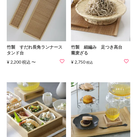
竹製 すだれ長角ランナース
竹製 細編み 足つき高台
タンド台
蕎麦ざる
¥
2,200
税込
〜
¥
2,750
税込