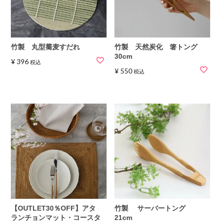
竹製 丸型蕎麦すだれ
竹製 天然炭化 箸トング
30cm
¥
396
税込
¥
550
税込
【OUTLET30％OFF】アタ
竹製 サーバートング
ランチョンマット・コースタ
21cm