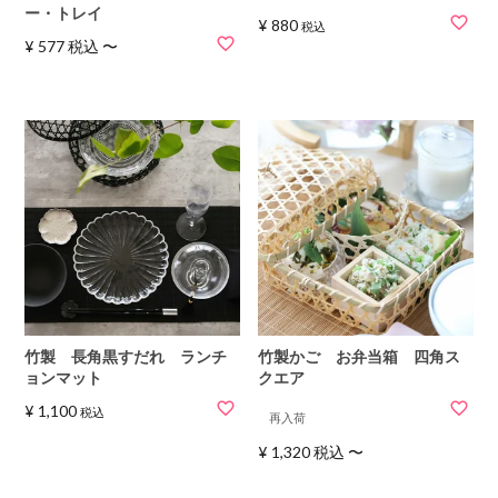
ー・トレイ
¥
880
税込
¥
577
税込
〜
竹製 長角黒すだれ ランチ
竹製かご お弁当箱 四角ス
ョンマット
クエア
¥
1,100
税込
再入荷
¥
1,320
税込
〜