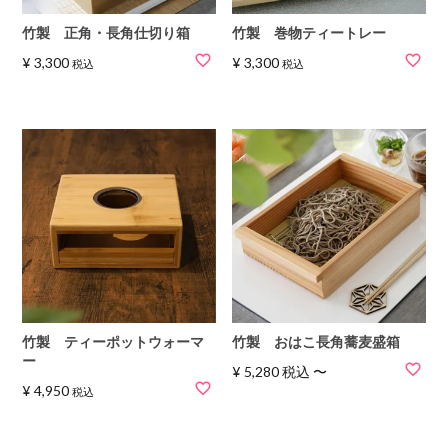
竹製 正角・長角仕切り箱
竹製 巻物ティートレー
¥
3,300
¥
3,300
税込
税込
竹製 ティーポットウォーマ
竹製 おはこ長角蕎麦盛箱
ー
¥
5,280
税込
〜
¥
4,950
税込