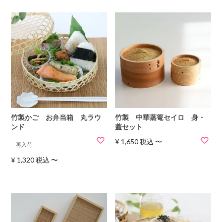
竹製かご お弁当箱 丸ラウ
竹製 中華蒸篭セイロ 身・
ンド
蓋セット
¥
1,650
税込
〜
再入荷
¥
1,320
税込
〜