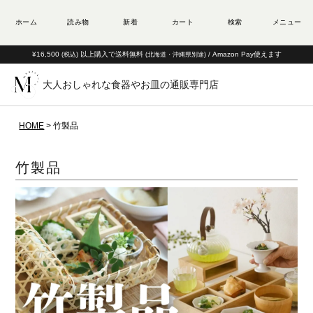
¥16,500
以上購入で送料無料
/ Amazon Pay使えます
(税込)
(北海道・沖縄県別途)
大人おしゃれな食器やお皿の通販専門店
HOME
竹製品
竹製品