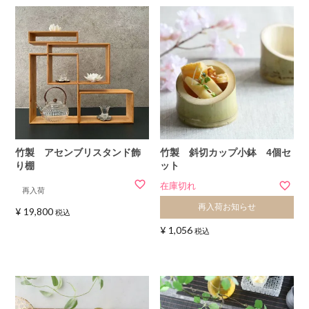
竹製 アセンブリスタンド飾
竹製 斜切カップ小鉢 4個セ
り棚
ット
在庫切れ
再入荷
再入荷お知らせ
¥
19,800
税込
¥
1,056
税込